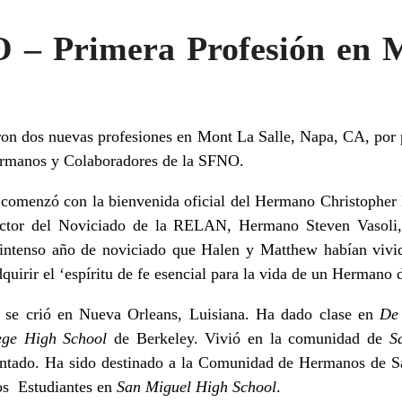
O – Primera Profesión en M
aron dos nuevas profesiones en Mont La Salle, Napa, CA, po
Hermanos y Colaboradores de la SFNO.
s comenzó con la bienvenida oficial del Hermano Christopher 
rector del Noviciado de la RELAN, Hermano Steven Vasoli,
l intenso año de noviciado que Halen y Matthew habían vivi
quirir el ‘espíritu de fe esencial para la vida de un Hermano d
 se crió en Nueva Orleans, Luisiana. Ha dado clase en
De
lege High School
de Berkeley. Vivió en la comunidad de
S
antado. Ha sido destinado a la Comunidad de Hermanos de S
os Estudiantes en
San Miguel High School
.