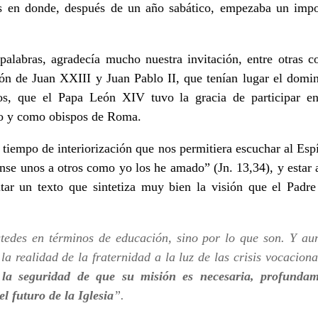
s en donde, después de un año sabático, empezaba un impor
labras, agradecía mucho nuestra invitación, entre otras co
ión de Juan XXIII y Juan Pablo II, que tenían lugar el dom
os, que el Papa León XIV tuvo la gracia de participar e
dro y como obispos de Roma.
tiempo de interiorización que nos permitiera escuchar al Espí
se unos a otros como yo los he amado” (Jn. 13,34)
,
y estar 
tar un texto que sintetiza muy bien la visión que el Padre
tedes en términos de educación, sino por lo que son. Y au
la realidad de la fraternidad a la luz de las crisis vocacion
 la seguridad de que su misión es necesaria, profunda
l futuro de la Iglesia
”.