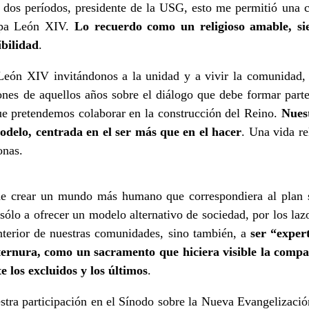
or dos períodos, presidente de la USG, esto me permitió una 
Papa León XIV.
Lo recuerdo como un religioso amable, s
ibilidad
.
León XIV invitándonos a la unidad y a vivir la comunidad,
ones de aquellos años sobre el diálogo que debe formar part
que pretendemos colaborar en la construcción del Reino.
Nuest
odelo, centrada en el ser más que en el hacer
. Una vida re
onas.
e crear un mundo más humano que correspondiera al plan s
 sólo a ofrecer un modelo alternativo de sociedad, por los laz
 interior de nuestras comunidades, sino también, a
ser “exper
ternura, como un sacramento que hiciera visible la comp
 los excluidos y los últimos
.
tra participación en el Sínodo sobre la Nueva Evangelizaci