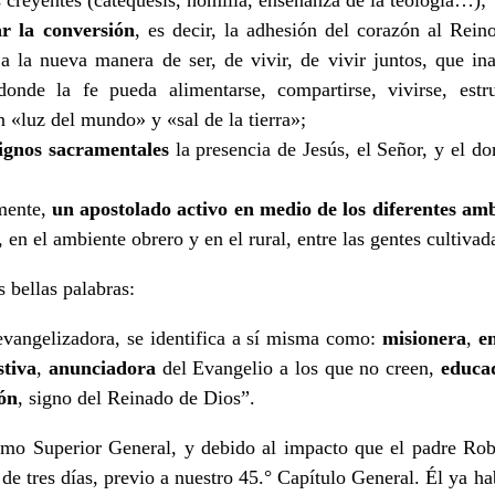
ar la conversión
, es decir, la adhesión del corazón al Rei
a la nueva manera de ser, de vivir, de vivir juntos, que in
donde la fe pueda alimentarse, compartirse, vivirse, est
n «luz del mundo» y «sal de la tierra»;
signos sacramentales
la presencia de Jesús, el Señor, y el d
lmente,
un apostolado activo en medio de los diferentes am
en el ambiente obrero y en el rural, entre las gentes cultivada
s bellas palabras:
 evangelizadora, se identifica a sí misma como:
misionera
,
e
stiva
,
anunciadora
del Evangelio a los que no creen,
educa
ón
, signo del Reinado de Dios”.
o Superior General, y debido al impacto que el padre Rob
o de tres días, previo a nuestro 45.° Capítulo General. Él ya 