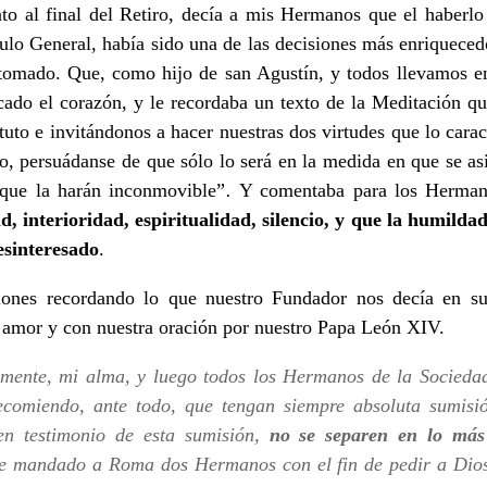
to al final del Retiro, decía a mis Hermanos que el haberlo
ulo General, había sido una de las decisiones más enriqueced
tomado. Que, como hijo de san Agustín, y todos llevamos en
cado el corazón, y le recordaba un texto de la Meditación q
tituto e invitándonos a hacer nuestras dos virtudes que lo car
do, persuádanse de que sólo lo será en la medida en que se a
 que la harán inconmovible”
.
Y comentaba para los Herman
, interioridad, espiritualidad, silencio, y que la humild
esinteresado
.
exiones recordando lo que nuestro Fundador nos decía en 
 amor y con nuestra oración por nuestro Papa León XIV.
ente, mi alma, y luego todos los Hermanos de la Sociedad 
ecomiendo, ante todo, que tengan siempre absoluta sumisió
en testimonio de esta sumisión,
no se separen en lo más
e mandado a Roma dos Hermanos con el fin de pedir a Dios 