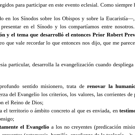
legidos para participar en este evento eclesial. Como siempre
o en los Sínodos sobre los Obispos y sobre la Eucaristía—
 presentar en el Sínodo y los compartíamos entre nosotros
ón y el tema que desarrolló el entonces Prior Robert Prevo
eo que vale recordar lo que entonces nos dijo, que me parece 
esia particular, desarrolla la evangelización cuando despliega
profundo sentido misionero, trata de
renovar la humani
rza del Evangelio los criterios, los valores, las corrientes d
on el Reino de Dios;
a el territorio o ámbito concreto al que es enviada, en
testim
onsigo;
itamente el Evangelio
a los no creyentes (predicación misio
s creyentes (catequesis, homilía, enseñanza de la teología…);