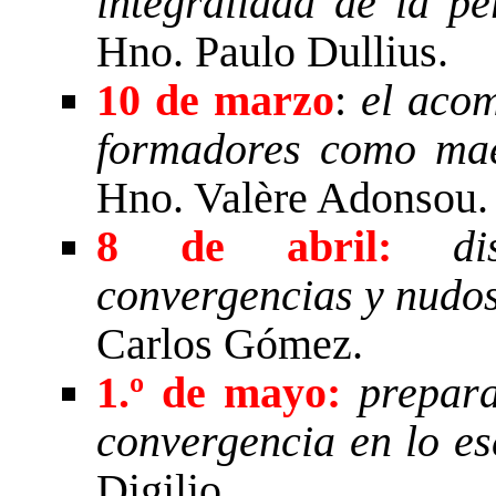
integralidad de la p
Hno. Paulo Dullius.
10 de marzo
:
el acom
formadores como maes
Hno. Valère Adonsou.
8 de abril:
d
convergencias y nudos
Carlos Gómez.
1.º de mayo:
prepara
convergencia en lo es
Digilio.