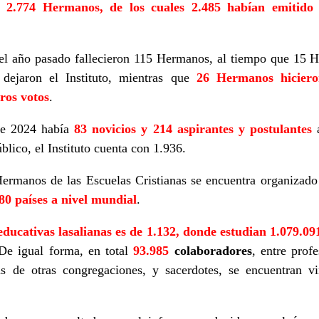
on
2.774 Hermanos, de los cuales 2.485 habían emitido
 del año pasado fallecieron 115 Hermanos, al tiempo que 15
dejaron el Instituto, mientras que
26 Hermanos hiciero
ros votos
.
de 2024 había
83 novicios y 214 aspirantes y postulantes
a
ico, el Instituto cuenta con 1.936.
 Hermanos de las Escuelas Cristianas se encuentra organizad
80 países a nivel mundial
.
educativas lasalianas es de 1.132, donde estudian 1.079.0
De igual forma, en total
93.985
colaboradores
, entre prof
osas de otras congregaciones, y sacerdotes, se encuentran 