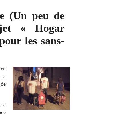
he (Un peu de
ojet « Hogar
pour les sans-
 en
t a
a
de
e à
nce