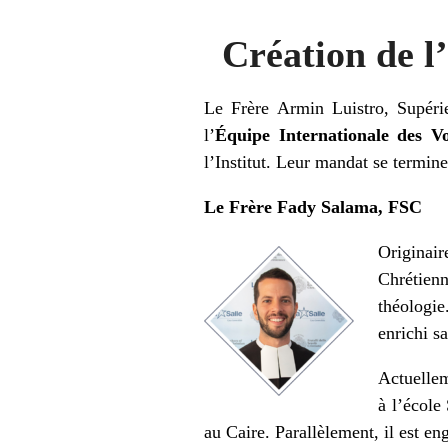
Création de l
Le Frère Armin Luistro, Supér
l’
Équipe Internationale des Vo
l’Institut. Leur mandat se termin
Le Frère Fady Salama, FSC
Originai
Chrétienn
théologie
enrichi s
Actuellem
à l’école
au Caire. Parallèlement, il est e