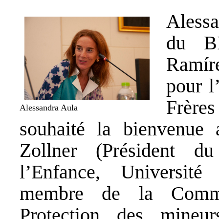
Alessa
du
B
Ramír
pour
l
Frère
Alessandra Aula
souhaité la bienvenue 
Zollner (Président d
l’Enfance,
Université
membre de la
Comm
Protection des mineur