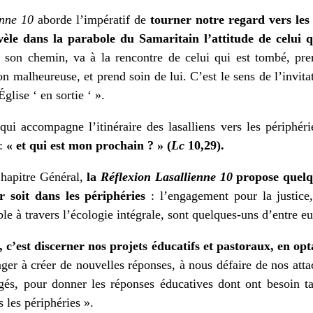
enne 10
aborde l’impératif de
tourner notre regard vers les
évèle dans la parabole du Samaritain l’attitude de celui
e son chemin, va à la rencontre de celui qui est tombé, pren
on malheureuse, et prend soin de lui. C’est le sens de l’invit
glise ‘ en sortie ‘ ».
qui accompagne l’itinéraire des lasalliens vers les périphé
:
« et qui est mon prochain ?
» (
Lc
10,29).
hapitre Général
,
la
Réflexion Lasallienne 10
propose quelqu
 soit dans les périphéries
: l’engagement pour la justice,
e à travers l’écologie intégrale, sont quelques-uns d’entre eu
, c’est discerner nos projets éducatifs et pastoraux, en o
ager à créer de nouvelles réponses, à nous défaire de nos atta
jugés, pour donner les réponses éducatives dont ont besoin ta
 les périphéries ».