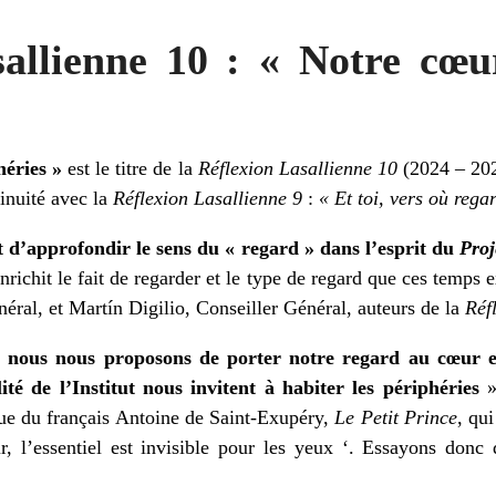
allienne 10 : « Notre cœu
héries »
est le titre de la
Réflexion Lasallienne 10
(2024 – 202
inuité avec la
Réflexion Lasallienne 9
:
«
Et toi, vers où rega
t d’approfondir le sens du « regard » dans l’esprit du
Proj
 enrichit le fait de regarder et le type de regard que ces temp
ral, et Martín Digilio, Conseiller Général, auteurs de la
Réf
,
nous nous proposons de porter notre regard au cœur e
lité de l’Institut nous invitent à habiter les périphéries
»
ue du français Antoine de Saint-Exupéry,
Le Petit Prince
, qui
, l’essentiel est invisible pour les yeux ‘. Essayons donc