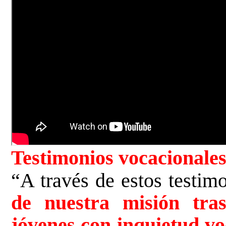
Testimonios vocacionale
“A través de estos testim
de nuestra misión tra
jóvenes con inquietud voc