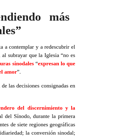
endiendo más
ales”
ta a contemplar y a redescubrir el
 al subrayar que la Iglesia “no es
turas sinodales
“
expresan lo que
del amor
”.
n de las decisiones consignadas en
endero del discernimiento y la
al del Sínodo, durante la primera
ntes de siete regiones geográficas
diariedad; la conversión sinodal;