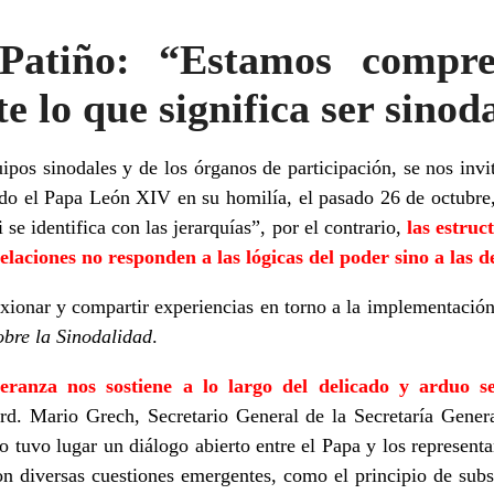
Patiño: “Estamos compr
 lo que significa ser sinod
uipos sinodales y de los órganos de participación, se nos invi
ado el Papa León XIV en su homilía, el pasado 26 de octubre,
 se identifica con las jerarquías”, por el contrario,
las estruc
relaciones no responden a las lógicas del poder sino a las 
lexionar y compartir experiencias en torno a la implementació
bre la Sinodalidad
.
eranza nos sostiene a lo largo del delicado y arduo s
rd. Mario Grech, Secretario General de la Secretaría Gener
o tuvo lugar un diálogo abierto entre el Papa y los representa
on diversas cuestiones emergentes, como el principio de subsi