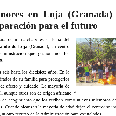
ores en Loja (Granada) 
paración para el futuro
ara dejar marchar» es el lema del
ando de Loja
(Granada), un centro
dministración que gestionamos los
20
seis hasta los diecisiete años. En la
irados de su familia para protegerlos
 de afecto y cuidado. La mayoría de
, aunque otros son de origen africano. *
 de acogimiento que los reciben como nuevos miembros de 
. Cuando alcanzan la mayoría de edad dejan el centro: se in
gún otro recurso de la Administración para extutelados.