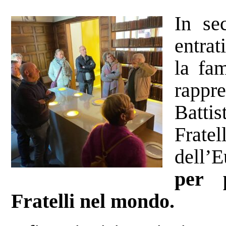
In se
entrat
la fam
rappr
Batti
Fratel
dell’
per p
Fratelli nel mondo.