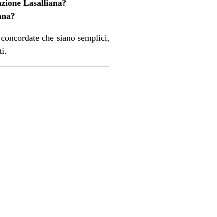
azione Lasalliana?
iana?
 concordate che siano semplici,
ti.