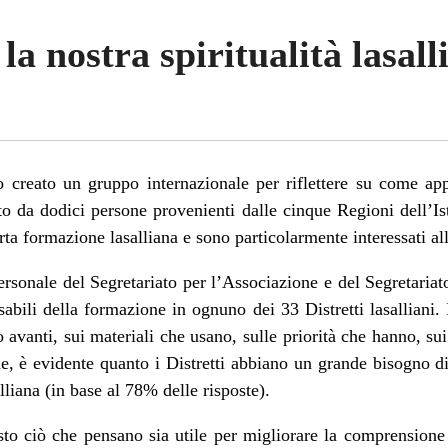
a nostra spiritualità lasall
creato un gruppo internazionale per riflettere su come appro
o da dodici persone provenienti dalle cinque Regioni dell’Isti
a formazione lasalliana e sono particolarmente interessati alle
personale del Segretariato per l’Associazione e del Segretariat
sabili della formazione in ognuno dei 33 Distretti lasalliani
o avanti, sui materiali che usano, sulle priorità che hanno, su
e, è evidente quanto i Distretti abbiano un grande bisogno 
alliana (in base al 78% delle risposte).
sto ciò che pensano sia utile per migliorare la comprensione d