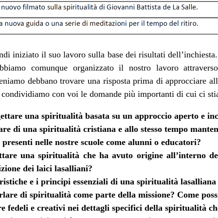
di iniziato il suo lavoro sulla base dei risultati dell’inchies
abbiamo comunque organizzato il nostro lavoro attravers
eniamo debbano trovare una risposta prima di approcciare al
e, condividiamo con voi le domande più importanti di cui ci s
tare una spiritualità basata su un approccio aperto e inc
e di una spiritualità cristiana e allo stesso tempo manten
o presenti nelle nostre scuole come alunni o educatori?
re una spiritualità che ha avuto origine all’interno de
ione dei laici lasalliani?
istiche e i principi essenziali di una spiritualità lasalliana
are di spiritualità come parte della missione? Come poss
fedeli e creativi nei dettagli specifici della spiritualità c