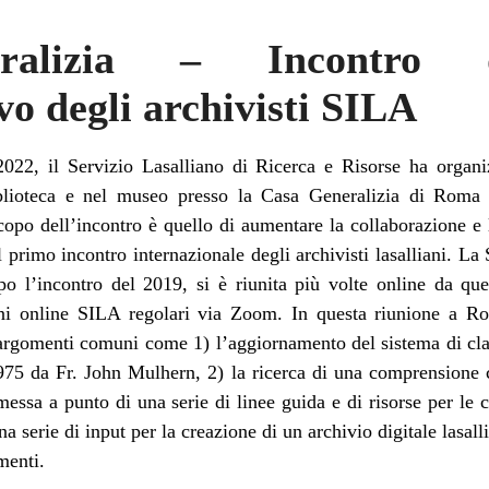
ralizia – Incontro 
vo degli archivisti SILA
2022, il Servizio Lasalliano di Ricerca e Risorse ha organi
iblioteca e nel museo presso la Casa Generalizia di Roma e
scopo dell’incontro è quello di aumentare la collaborazione e
 primo incontro internazionale degli archivisti lasalliani. La 
po l’incontro del 2019, si è riunita più volte online da que
ioni online SILA regolari via Zoom. In questa riunione a R
argomenti comuni come 1) l’aggiornamento del sistema di clas
975 da Fr. John Mulhern, 2) la ricerca di una comprensione 
messa a punto di una serie di linee guida e di risorse per le co
na serie di input per la creazione di un archivio digitale lasall
menti.