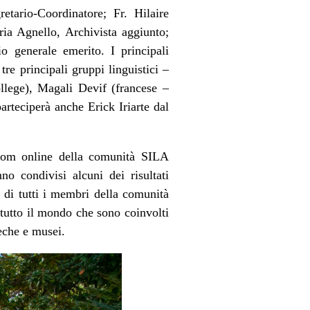
etario-Coordinatore; Fr. Hilaire
ria Agnello, Archivista aggiunto;
 generale emerito. I principali
re principali gruppi linguistici –
llege), Magali Devif (francese –
rteciperà anche Erick Iriarte dal
Zoom online della comunità SILA
nno condivisi alcuni dei risultati
o di tutti i membri della comunità
i tutto il mondo che sono coinvolti
teche e musei.