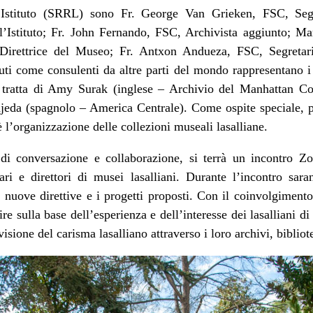
l’Istituto (SRRL) sono Fr. George Van Grieken, FSC, Segr
l’Istituto; Fr. John Fernando, FSC, Archivista aggiunto; Ma
Direttrice del Museo; Fr. Antxon Andueza, FSC, Segretario
nuti come consulenti da altre parti del mondo rappresentano i t
i tratta di Amy Surak (inglese – Archivio del Manhattan Co
jeda (spagnolo – America Centrale). Come ospite speciale, pa
 è l’organizzazione delle collezioni museali lasalliane.
 di conversazione e collaborazione, si terrà un incontro 
ari e direttori di musei lasalliani. Durante l’incontro sara
e nuove direttive e i progetti proposti. Con il coinvolgiment
ire sulla base dell’esperienza e dell’interesse dei lasalliani d
isione del carisma lasalliano attraverso i loro archivi, biblio