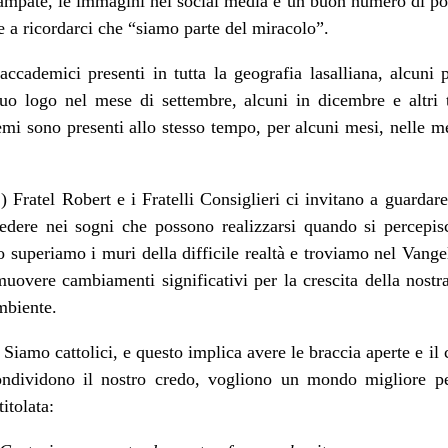
tampate, le immagini nei social media e un buon numero di post
 a ricordarci che “siamo parte del miracolo”.
accademici presenti in tutta la geografia lasalliana, alcuni p
uo logo nel mese di settembre, alcuni in dicembre e altri 
i sono presenti allo stesso tempo, per alcuni mesi, nelle men
Fratel Robert e i Fratelli Consiglieri ci invitano a guardare l
redere nei sogni che possono realizzarsi quando si percepis
 superiamo i muri della difficile realtà e troviamo nel Vange
overe cambiamenti significativi per la crescita della nostra
mbiente.
iamo cattolici, e questo implica avere le braccia aperte e il
ondividono il nostro credo, vogliono un mondo migliore per
itolata: