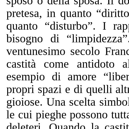
sposo o della sposa. Il d
pretesa, in quanto “diritt
quanto “disturbo”. I ra
bisogno di “limpidezza
ventunesimo secolo Franc
castità come antidoto a
esempio di amore “libero
propri spazi e di quelli al
gioiose. Una scelta simbo
le cui pieghe possono tut
deleteri. Quando la casti