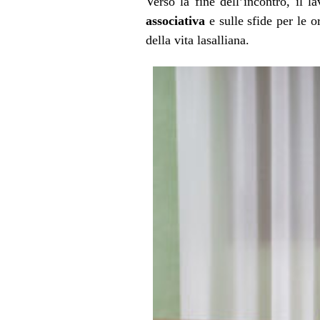
Verso la fine dell’incontro, il 
associativa
e sulle sfide per le or
della vita lasalliana.