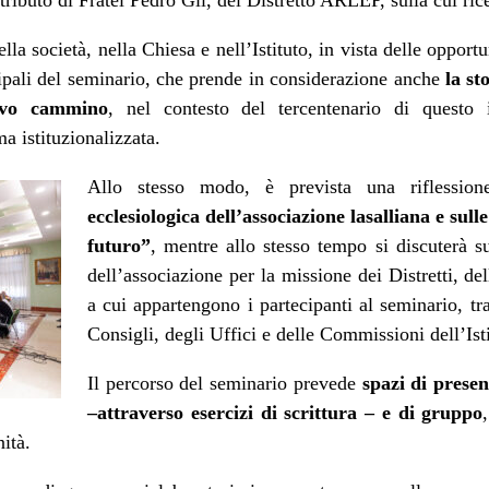
la società, nella Chiesa e nell’Istituto, in vista delle opport
ncipali del seminario, che prende in considerazione anche
la st
sivo cammino
, nel contesto del tercentenario di questo
a istituzionalizzata.
Allo stesso modo, è prevista una riflessio
ecclesiologica dell’associazione lasalliana e sull
futuro”
, mentre allo stesso tempo si discuterà sul
dell’associazione per la missione dei Distretti, de
a cui appartengono i partecipanti al seminario, t
Consigli, degli Uffici e delle Commissioni dell’Isti
Il percorso del seminario prevede
spazi di presen
–attraverso esercizi di scrittura – e di gruppo
nità.