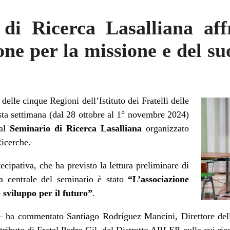
 di Ricerca Lasalliana aff
one per la missione e del s
i delle cinque Regioni dell’Istituto dei Fratelli delle
sta settimana (dal 28 ottobre al 1° novembre 2024)
 al
Seminario di Ricerca Lasalliana
organizzato
Ricerche.
cipativa, che ha previsto la lettura preliminare di
a centrale del seminario è stato
“L’associazione
o sviluppo per il futuro”
.
 – ha commentato Santiago Rodríguez Mancini, Direttore dell
ributo di Fratel Pedro Gil, del Distretto ARLEP, sulla cui ri