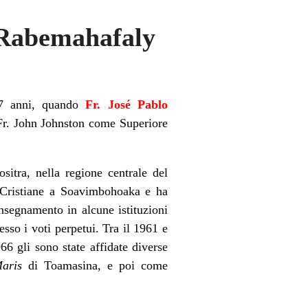
Rabemahafaly
 17 anni, quando
Fr. José Pablo
 Fr. John Johnston come Superiore
itra, nella regione centrale del
e Cristiane a Soavimbohoaka e ha
nsegnamento in alcune istituzioni
esso i voti perpetui.
Tra il 1961 e
6 gli sono state affidate diverse
Maris
di Toamasina, e poi come