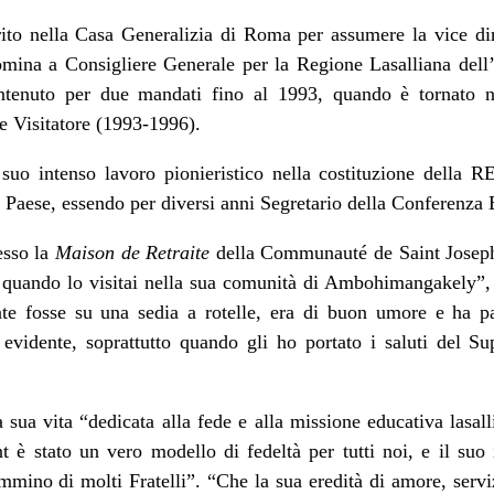
rito nella Casa Generalizia di Roma per assumere la vice di
nomina a Consigliere Generale per la Regione Lasalliana de
ntenuto per due mandati fino al 1993, quando è tornato n
 Visitatore (1993-1996).
suo intenso lavoro pionieristico nella costituzione della 
uo Paese, essendo per diversi anni Segretario della Conferenz
esso la
Maison de Retraite
della Communauté de Saint Joseph.
, quando lo visitai nella sua comunità di Ambohimangakely”, 
te fosse su una sedia a rotelle, era di buon umore e ha pa
evidente, soprattutto quando gli ho portato i saluti del S
 sua vita “dedicata alla fede e alla missione educativa lasall
t è stato un vero modello di fedeltà per tutti noi, e il su
mino di molti Fratelli”. “Che la sua eredità di amore, servizi