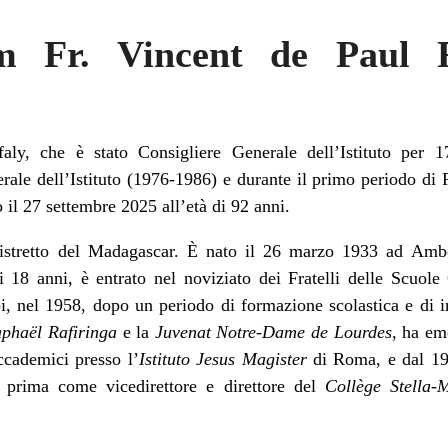
 Fr. Vincent de Paul 
aly, che è stato Consigliere Generale dell’Istituto per
ale dell’Istituto (1976-1986) e durante il primo periodo di
 il 27 settembre 2025 all’età di 92 anni.
istretto del Madagascar. È nato il 26 marzo 1933 ad Ambos
i 18 anni, è entrato nel noviziato dei Fratelli delle Scuol
i, nel 1958, dopo un periodo di formazione scolastica e di i
phaël Rafiringa
e la
Juvenat Notre-Dame de Lourdes
, ha em
ccademici presso l’
Istituto Jesus Magister
di Roma, e dal 196
o, prima come vicedirettore e direttore del
Collège Stella-