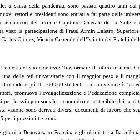
ale, a causa della pandemia, sono passati quattro anni dal 
ovi rettori e presidenti sono entrati a far parte delle univer
orientamenti del recente Capitolo Generale di La Salle e
ha visto la partecipazione di Fratel Armin Luistro, Superiore 
l Carlos Gómez, Vicario Generale dell’Istituto dei Fratelli del
re sintesi del suo obiettivo: Trasformare il futuro insieme. 
 una delle reti universitarie con il maggior peso e il mag
o il mondo e più di 300.000 studenti. La sua visione è “essere
attori, promuova l’evangelizzazione e l’educazione completa 
i per lo sviluppo sociale, economico e sostenibile dei suoi t
ta visione sono derivati diversi documenti di lavoro che segn
5 per i prossimi tre anni.
re giorni a Beauvais, in Francia, e gli ultimi tre a Barcell