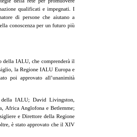
ategie della rete per promuovere
mazione qualificati e impegnati. I
rmatore di persone che aiutano a
della conoscenza per un futuro più
io della IALU, che comprenderà il
siglio, la Regione IALU Europa e
to poi approvato all’unanimità
 della IALU; David Livingston,
ca, Africa Anglofona e Betlemme;
igliere e Direttore della Regione
ltre, è stato approvato che il XIV