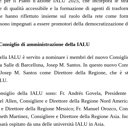
ive per il Piano d’azione IALU 2025, che incorpora le str
ne di qualità accessibile e la formazione di agenti di trasfor
one hanno riflettuto insieme sul ruolo della rete come fo
si sono impegnati a essere promotori della democratizzazione 
onsiglio di amministrazione della IALU
 della IALU è servito a nominare i membri del nuovo Consigl
a Salle di Barcellona, Josep M. Santos. In questo nuovo Con
 Josep M. Santos come Direttore della Regione, che è sta
ALU.
nsiglio della IALU sono: Fr. Andrés Govela, Presidente
el Allen, Consigliere e Direttore della Regione Nord Ameri
e Direttore della Regione Messico; Fr. Manuel Orozco, Cons
th Martinez, Consigliere e Direttore della Regione Asia. Ino
 sarà ospitato da una delle università IALU in Asia.