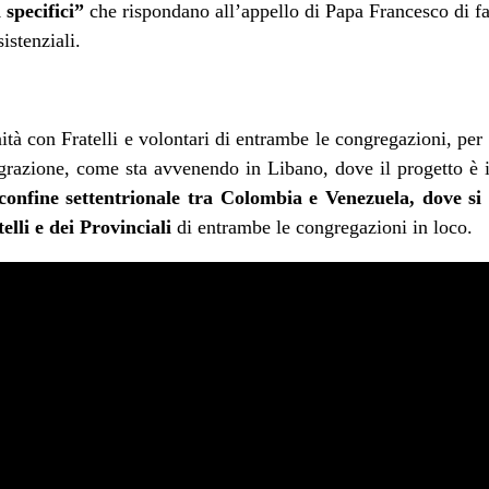
specifici”
che rispondano all’appello di Papa Francesco di far
istenziali.
à con Fratelli e volontari di entrambe le congregazioni, per 
grazione, come sta avvenendo in Libano, dove il progetto è in
confine settentrionale tra Colombia e Venezuela, dove s
elli e dei Provinciali
di entrambe le congregazioni in loco.