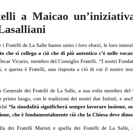
elli a Maicao un’iniziativ
Lasalliani
e i Fratelli de La Salle hanno unito i loro sforzi, le loro intenzi
o che si collega a ciò che di più autentico c’è nelle vocazi
scar Vicario, membro del Consiglio Fratelli. “I nostri Fondato
, e questa è Fratelli, una risposta a ciò di cui il nostro
Generale dei Fratelli de La Salle, a sua volta membro del Co
n primo luogo, con le tradizioni dei nostri due Istituti, e an
oiché
“la sinodalità significherà sempre lavorare insieme, s
ione, che è fondamentalmente ciò che la Chiesa deve dim
la dei Fratelli Maristi e quella dei Fratelli de La Salle, 