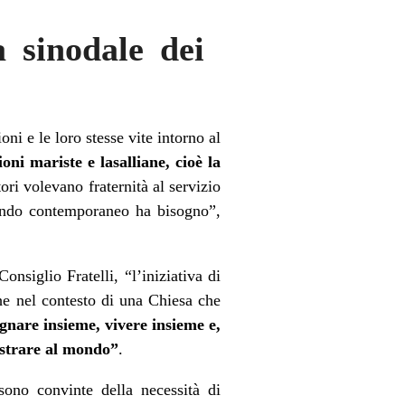
a sinodale dei
oni e le loro stesse vite intorno al
oni mariste e lasalliane, cioè la
ri volevano fraternità al servizio
 mondo contemporaneo ha bisogno”,
nsiglio Fratelli, “l’iniziativa di
che nel contesto di una Chiesa che
ognare insieme, vivere insieme e,
ostrare al mondo”
.
sono convinte della necessità di