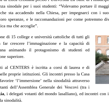
nza sinodale per i suoi studenti: “Volevamo portare il magg
he sta accadendo nella Chiesa, per impegnarci con i suoi 
e loro speranze, e le raccomandazioni per come potremmo div
ica ma che accoglie”.
one di 15 college e università cattoliche di tutti gli
 far crescere l’immaginazione e la capacità di
cana animando il protagonismo di studenti ed
ione superiore.
ti al CENTERS è iscritta a corsi di laurea e di
elle proprie istituzioni. Gli incontri presso la Casa
avorire ‘l’immersione’ nella sinodalità attraverso
otanti dell’Assemblea Generale dei Vescovi (tra i
ia
, i delegati votanti del mondo lasalliano), ed incontri con i
la sinodalità.