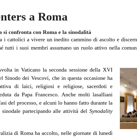
enters a Roma
ca si confronta con Roma e la sinodalità
 i cattolici a vivere un inedito cammino di ascolto e discer
hé tutti i suoi membri assumano un ruolo attivo nella comuni
svolta in Vaticano la seconda sessione della XVI
l Sinodo dei Vescovi, che in questa occasione ha
ttiva di laici, religiosi e religiose, sacerdoti e
sieduta da Papa Francesco. Anche molti lasalliani
fasi del processo, e alcuni lo hanno fatto durante la
sinodale partecipando alle attività del
Synodality
alizia di Roma ha accolto, nelle giornate di lunedì