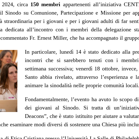
e 2024, circa
150 membri
appartenenti all’iniziativa CENT
n il Sinodo su Comunione, Partecipazione e Missione per ap
tà straordinaria per i giovani e per i giovani adulti di far sent
a dedicata all’incontro con i membri della delegazione s
a commentato Fr. Ernest Miller, che ha accompagnato il grupp
In particolare, lunedì 14 è stato dedicato alla pr
incontri che si sarebbero tenuti con i membri
settimana successiva; venerdì 18 ottobre, invece, 
Santo abbia rivelato, attraverso l’esperienza e 
animare la sinodalità nelle proprie comunità locali
Fondamentalmente, l’evento ha avuto lo scopo di 
dei giovani al Sinodo. Si tratta di un’iniziat
Deacons”, che è stato istituito per aiutare a valuta
che esaminare modi diversi di sostenere una Chiesa più inclu
di Etica Cristiana presso l’Università La Salle di Philadelph