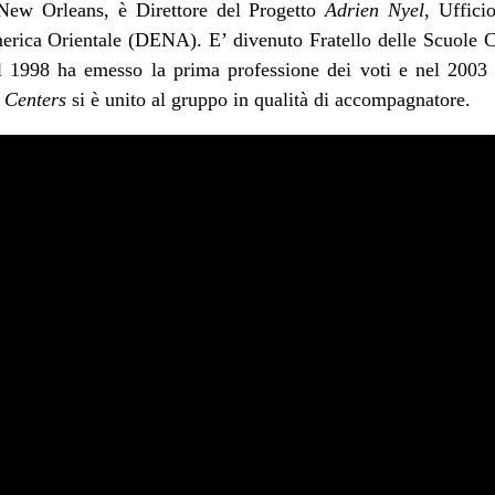
i New Orleans, è Direttore del Progetto
Adrien Nyel
, Uffici
erica Orientale (DENA). E’ divenuto Fratello delle Scuole Cr
l 1998 ha emesso la prima professione dei voti e nel 2003 q
 Centers
si è unito al gruppo in qualità di accompagnatore.