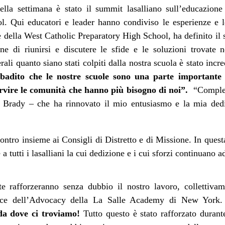
la settimana è stato il summit lasalliano sull’educazione
. Qui educatori e leader hanno condiviso le esperienze e le r
 della West Catholic Preparatory High School, ha definito il
ane di riunirsi e discutere le sfide e le soluzioni trovate 
rali quanto siano stati colpiti dalla nostra scuola è stato inc
badito che le nostre scuole sono una parte importante d
ervire le comunità che hanno più bisogno di noi”.
“Compless
 Brady – che ha rinnovato il mio entusiasmo e la mia ded
contro insieme ai Consigli di Distretto e di Missione. In quest
 a tutti i lasalliani la cui dedizione e i cui sforzi continuano
te rafforzeranno senza dubbio il nostro lavoro, collettivam
rice dell’Advocacy della La Salle Academy di New York.
da dove ci troviamo!
Tutto questo è stato rafforzato duran