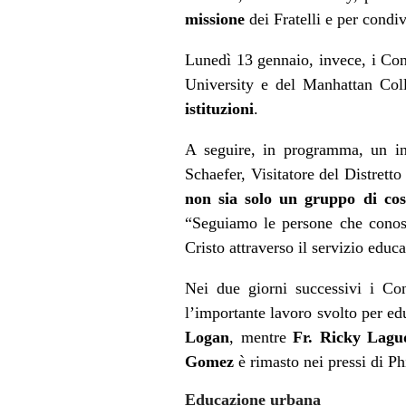
missione
dei Fratelli e per condiv
Lunedì 13 gennaio, invece, i Cons
University e del Manhattan Coll
istituzioni
.
A seguire, in programma, un in
Schaefer, Visitatore del Distret
non sia solo un gruppo di cos
“Seguiamo le persone che conosc
Cristo attraverso il servizio educ
Nei due giorni successivi i Cons
l’importante lavoro svolto per ed
Logan
, mentre
Fr. Ricky Lagu
Gomez
è rimasto nei pressi di P
Educazione urbana