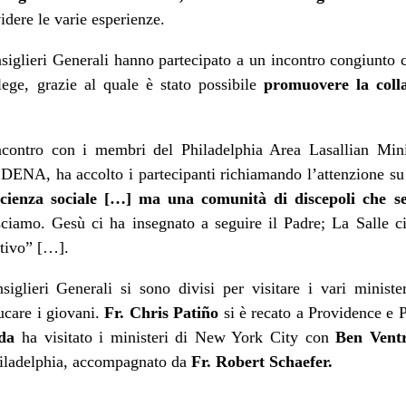
idere le varie esperienze.
iglieri Generali hanno partecipato a un incontro congiunto c
ege, grazie al quale è stato possibile
promuovere la colla
contro con i membri del Philadelphia Area Lasallian Min
to DENA, ha accolto i partecipanti richiamando l’attenzione s
cienza sociale […] ma una comunità di discepoli che s
iamo. Gesù ci ha insegnato a seguire il Padre; La Salle c
ativo” […].
iglieri Generali si sono divisi per visitare i vari minist
ucare i giovani.
Fr. Chris Patiño
si è recato a Providence e
da
ha visitato i ministeri di New York City con
Ben Vent
hiladelphia, accompagnato da
Fr. Robert Schaefer.