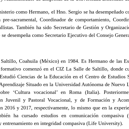
isterio como Hermano, el Hno. Sergio se ha desempeñado co
a pre-sacramental, Coordinador de comportamiento, Coordin
allistas. También ha sido Secretario de Gestión y Organiza
se desempeña como Secretario Ejecutivo del Consejo General 
Saltillo, Coahuila (México) en 1984. Es Hermano de las Es
o formativo comenzó en el CIZ La Salle de Saltillo, donde c
 Estudió Ciencias de la Educación en el Centro de Estudios
Aprendizaje Situado en la Universidad Autónoma de Nuevo L
obre ‘Cultura vocacional’ en Roma (Italia). Posteriorme
n Juvenil y Pastoral Vocacional, y de Formación y Acom
2016 y 2017, respectivamente, lo mismo que en la experien
mbién ha cursado estudios en comunicación compasiva 
y entrenamiento en integridad compasiva (Life University).