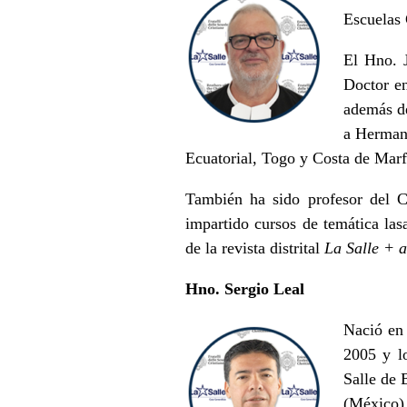
Escuelas 
El Hno. J
Doctor en
además de
a Hermano
Ecuatorial, Togo y Costa de Marf
También ha sido profesor del C
impartido cursos de temática las
de la revista distrital
La Salle + a
Hno. Sergio Leal
Nació en 
2005 y l
Salle de 
(México)