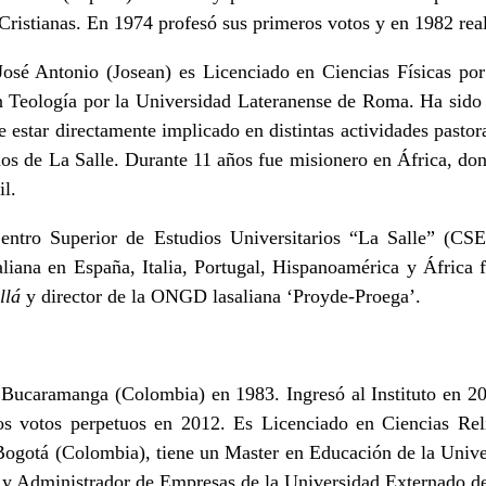
Cristianas. En 1974 profesó sus primeros votos y en 1982 real
osé Antonio (Josean) es Licenciado en Ciencias Físicas por
 Teología por la Universidad Lateranense de Roma. Ha sido 
 estar directamente implicado en distintas actividades pastor
s de La Salle. Durante 11 años fue misionero en África, don
il.
entro Superior de Estudios Universitarios “La Salle” (C
aliana en España, Italia, Portugal, Hispanoamérica y África 
llá
y director de la ONGD lasaliana ‘Proyde-Proega’.
Bucaramanga (Colombia) en 1983. Ingresó al Instituto en 20
os votos perpetuos en 2012. Es Licenciado en Ciencias Rel
Bogotá (Colombia), tiene un Master en Educación de la Univ
 y Administrador de Empresas de la Universidad Externado d