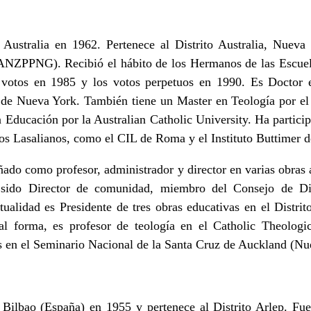
 Australia en 1962. Pertenece al Distrito Australia, Nuev
NZPPNG). Recibió el hábito de los Hermanos de las Escuela
 votos en 1985 y los votos perpetuos en 1990. Es Doctor e
de Nueva York. También tiene un Master en Teología por el
 Educación por la Australian Catholic University. Ha partici
os Lasalianos, como el CIL de Roma y el Instituto Buttimer
do como profesor, administrador y director en varias obras ap
ido Director de comunidad, miembro del Consejo de Dis
ctualidad es Presidente de tres obras educativas en el Distr
l forma, es profesor de teología en el Catholic Theolog
s en el Seminario Nacional de la Santa Cruz de Auckland (Nu
 Bilbao (España) en 1955 y pertenece al Distrito Arlep. F