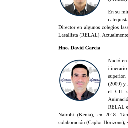
En su min
catequist
Director en algunos colegios las
Lasallista (RELAL). Actualmente 
Hno. David García
Nació en 
itinerari
superior.
(2009) y 
el CIL s
Animació
RELAL en 
Nairobi (Kenia), en 2018. Ta
colaboración (Caplor Horizons), 