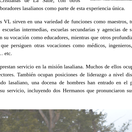
ristianas de La Salle
, con otros
oradores lasalianos como parte de esta experiencia única.
os VL sirven en una variedad de funciones como maestros, tu
 escuelas intermedias, escuelas secundarias y agencias de se
n su vocación como educadores, mientras que otros profundi
 que persiguen otras vocaciones como médicos, ingenieros
… etc.
 prestan servicio en la misión lasaliana. Muchos de ellos ocu
tores. También ocupan posiciones de liderazgo a nivel distr
iado lasaliano, una docena de hombres han entrado en el
u servicio, incluyendo dos Hermanos que pronunciaron su