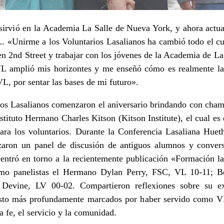
rvió en la Academia La Salle de Nueva York, y ahora actual 
. «Unirme a los Voluntarios Lasalianos ha cambió todo el cu
 2nd Street y trabajar con los jóvenes de la
Academia de La 
L amplió mis horizontes y me enseñó cómo es realmente la 
L, por sentar las bases de mi futuro».
ios Lasalianos comenzaron el aniversario brindando con cham
stituto
Hermano Charles Kitson (Kitson Institute)
, el cual e
ara los voluntarios. Durante la Conferencia Lasaliana Hue
izaron un panel de discusión de antiguos alumnos y conver
ntró en torno a la recientemente publicación «
Formación la
omo panelistas el Hermano Dylan Perry, FSC, VL 10-11; B
evine, LV 00-02. Compartieron reflexiones sobre su exp
sto más profundamente marcados por haber servido como V
a fe, el servicio y la comunidad.