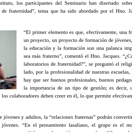
ituto, los participantes del Seminario han disertado sob
s de fraternidad”, tema que ha sido abordado por el Hno. J
“El primer elemento es que, efectivamente, una fr
un proyecto, un proyecto de formación de jóvenes
la educación y la formación son una palanca im
sea más fraterno”, comentó el Hno. Jacques. “¿C
laboratorios de fraternidad?”, se preguntó el relig
lado, por la profesionalidad de nuestras escuelas
hay que ser buenos profesionales, buenos pedag
la importancia de un tipo de gestión; es decir, 
 los colaboradores deben creer en él, lo que permite efectiva
re jóvenes y adultos, la “relaciones fraternas” podrán converti
 jóvenes. “En el pensamiento lasaliano, el grupo es el m