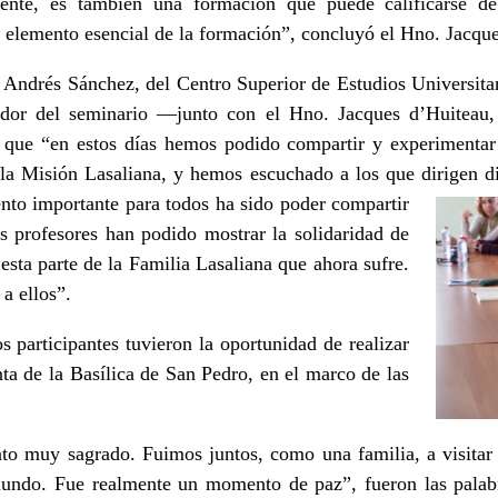
nte, es también una formación que puede calificarse de 
n elemento esencial de la formación”, concluyó el Hno. Jacque
Andrés Sánchez, del Centro Superior de Estudios Universita
ador del seminario —junto con el Hno. Jacques d’Huiteau
que “en estos días hemos podido compartir y experimentar
e la Misión Lasaliana, y hemos escuchado a los que dirigen d
nto importante para todos ha sido poder compartir
s profesores han podido mostrar la solidaridad de
sta parte de la Familia Lasaliana que ahora sufre.
a ellos”.
s participantes tuvieron la oportunidad de realizar
ta de la Basílica de San Pedro, en el marco de las
o muy sagrado. Fuimos juntos, como una familia, a visitar 
mundo. Fue realmente un momento de paz”, fueron las pala