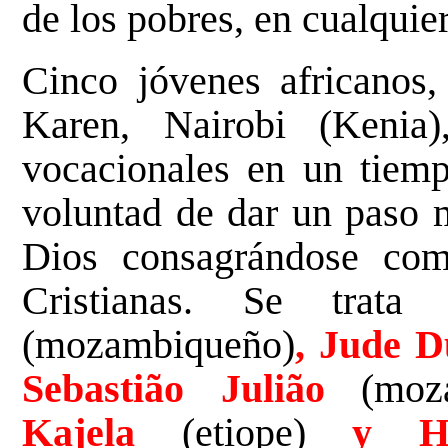
de los pobres, en cualquie
Cinco jóvenes africanos
Karen, Nairobi (Kenia)
vocacionales en un tiem
voluntad de dar un paso m
Dios consagrándose co
Cristianas. Se tra
(mozambiqueño)
, Jude D
Sebastião Julião
(moza
Kajela
(etiope)
y Ho