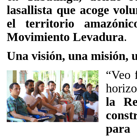
lasallista que acoge volu
el territorio amazóni
Movimiento Levadura
.
Una visión, una misión, 
“Veo f
horiz
la Re
const
para