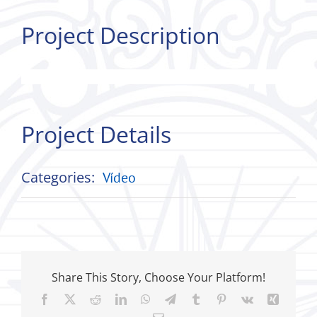
Project Description
Project Details
Categories:
Vídeo
Share This Story, Choose Your Platform!
Facebook
X
Reddit
LinkedIn
WhatsApp
Telegram
Tumblr
Pinterest
Vk
Xing
Correo