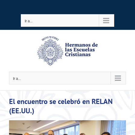
Saltar
al
Ir a...
contenido
Ir a...
El encuentro se celebró en RELAN
(EE.UU.)
Ver