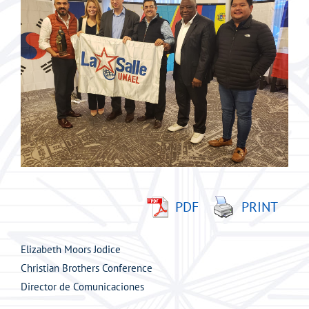
imagen
más
grande
PDF
PRINT
Elizabeth Moors Jodice
Christian Brothers Conference
Director de Comunicaciones